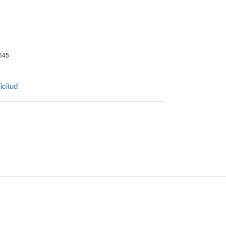
 545
icitud