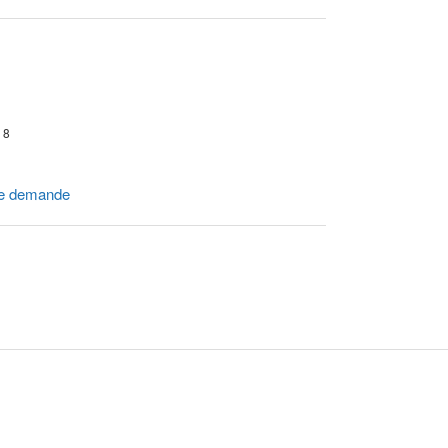
r 8
e demande