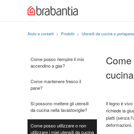
Aiuto e contatti
Prodotti
Utensili da cucina e portapane
Come p
Come posso riempire il mio
accendino a gas?
cucina
Come mantenere fresco il
pane?
Si possono mettere gli utensili
Il legno è vivo
da cucina nella lavastoviglie?
richiede la giu
piatti (senza l
deformazioni.
Come posso utilizzare o non
utilizzare i miei utensili da cucina