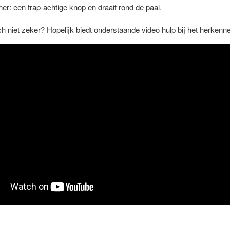
er: een trap-achtige knop en draait rond de paal.
ch niet zeker? Hopelijk biedt onderstaande video hulp bij het herken