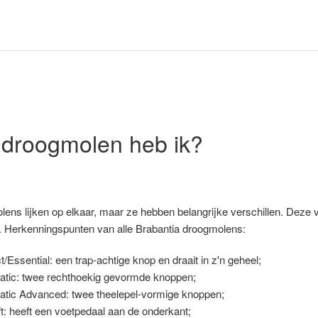
 droogmolen heb ik?
ns lijken op elkaar, maar ze hebben belangrijke verschillen. Deze v
. Herkenningspunten van alle Brabantia droogmolens:
Essential: een trap-achtige knop en draait in z'n geheel;
Matic: twee rechthoekig gevormde knoppen;
Matic Advanced: twee theelepel-vormige knoppen;
t: heeft een voetpedaal aan de onderkant;