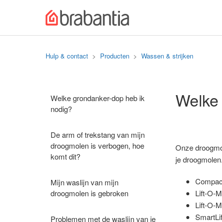
Hulp & contact
Producten
Wassen & strijken
Welke
Welke grondanker-dop heb ik
nodig?
De arm of trekstang van mijn
droogmolen is verbogen, hoe
Onze droogmole
komt dit?
je droogmolen
Compact/
Mijn waslijn van mijn
droogmolen is gebroken
Lift-O-
Lift-O-
SmartLif
Problemen met de waslijn van je