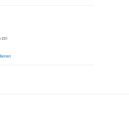
n 231
dienen