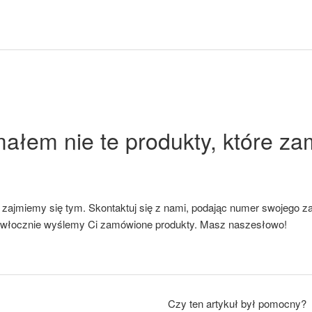
ałem nie te produkty, które z
e, zajmiemy się tym. Skontaktuj się z nami, podając numer swojego z
zwłocznie wyślemy Ci zamówione produkty.
Masz
nasze
słowo
!
Czy ten artykuł był pomocny?