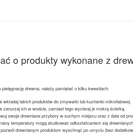
bać o produkty wykonane z dre
o pielęgnację drewna, należy pamiętać o kilku kwestiach:
ie wkładaj takich produktów do zmywarki lub kuchenki mikrofalowej.
e zanurzaj ich w wodzie, zamiast tego wycieraj je mokrą ścierką.
wuj swoje drewniane przybory w suchym miejscu oraz z dala od prom
iany temperatury mogą skutkować odkształcaniem się drewnianych
pozwól drewnianym produktom wyschnąć po umyciu (bez dodatkowe