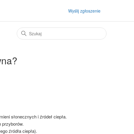
Wyślij zgłoszenie
wna?
ieni słonecznych i źródeł ciepła.
 przyborów.
go źródła ciepła).