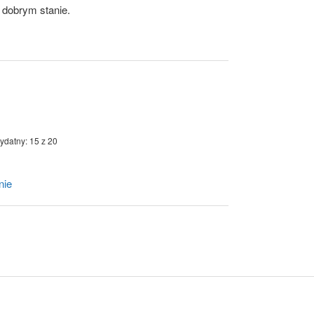
 dobrym stanie.
ydatny: 15 z 20
nie