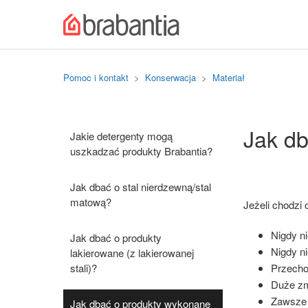
Pomoc i kontakt
Konserwacja
Materiał
Jak d
Jakie detergenty mogą
uszkadzać produkty Brabantia?
Jak dbać o stal nierdzewną/stal
matową?
Jeżeli chodzi 
Nigdy n
Jak dbać o produkty
Nigdy ni
lakierowane (z lakierowanej
stali)?
Przecho
Duże zm
Zawsze 
Jak dbać o produkty wykonane