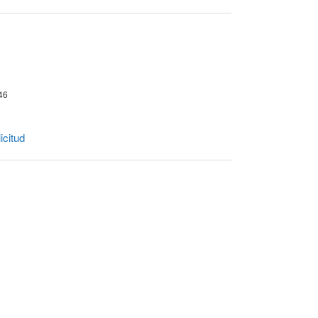
 46
icitud