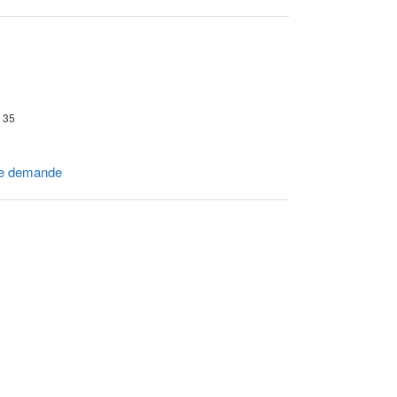
r 35
e demande