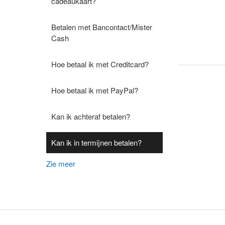
cadeaukaart?
Betalen met Bancontact/Mister
Cash
Hoe betaal ik met Creditcard?
Hoe betaal ik met PayPal?
Kan ik achteraf betalen?
Kan ik in termijnen betalen?
Zie meer