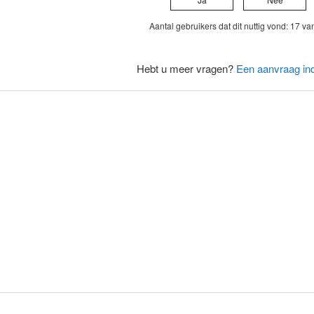
Aantal gebruikers dat dit nuttig vond: 17 va
Hebt u meer vragen?
Een aanvraag in