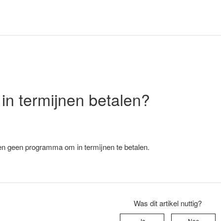
 in termijnen betalen?
en geen programma om in termijnen te betalen.
Was dit artikel nuttig?
Ja
Nee