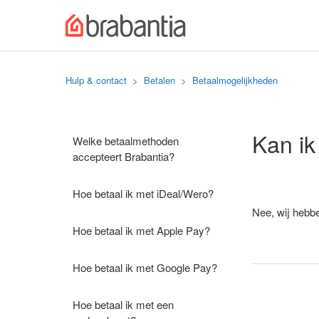
Hulp & contact
Betalen
Betaalmogelijkheden
Kan ik
Welke betaalmethoden
accepteert Brabantia?
Hoe betaal ik met iDeal/Wero?
Nee, wij hebb
Hoe betaal ik met Apple Pay?
Hoe betaal ik met Google Pay?
Hoe betaal ik met een