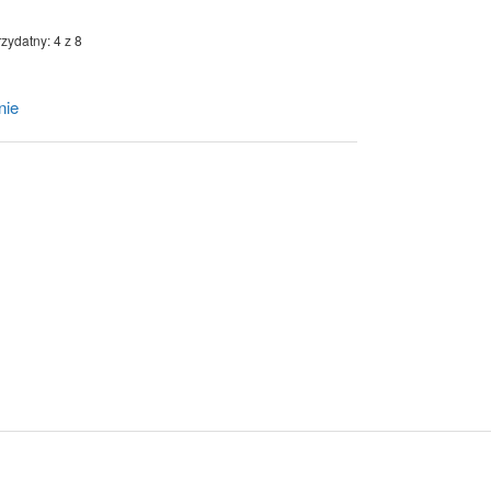
zydatny: 4 z 8
nie