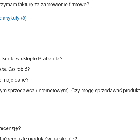
otrzymam fakturę za zamówienie firmowe?
 artykuły (8)
 konto w sklepie Brabantia?
ła. Co robić?
ć moje dane?
nym sprzedawcą (internetowym). Czy mogę sprzedawać produkt
recenzję?
ać recenzje produktów na stronie?