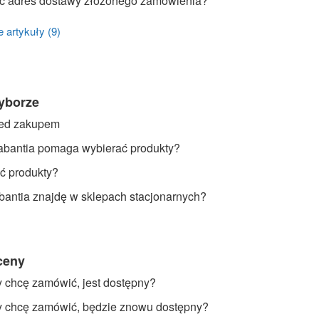
ć adres dostawy złożonego zamówienia?
 artykuły (9)
yborze
zed zakupem
abantia pomaga wybierać produkty?
ać produkty?
bantia znajdę w sklepach stacjonarnych?
ceny
ry chcę zamówić, jest dostępny?
ry chcę zamówić, będzie znowu dostępny?