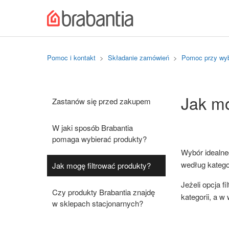
Pomoc i kontakt
Składanie zamówień
Pomoc przy wy
Jak mo
Zastanów się przed zakupem
W jaki sposób Brabantia
pomaga wybierać produkty?
Wybór idealn
według kategor
Jak mogę filtrować produkty?
Jeżeli opcja f
Czy produkty Brabantia znajdę
kategorii, a w 
w sklepach stacjonarnych?