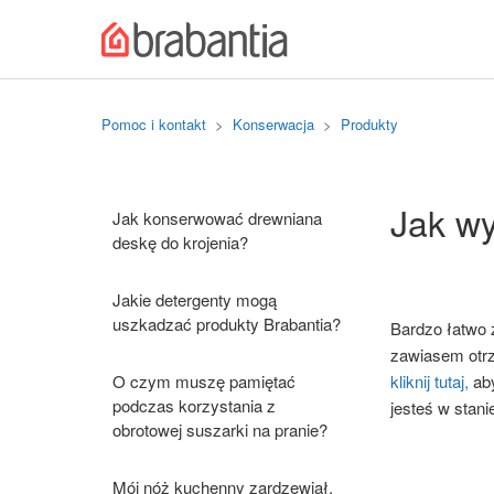
Pomoc i kontakt
Konserwacja
Produkty
Jak w
Jak konserwować drewniana
deskę do krojenia?
Jakie detergenty mogą
uszkadzać produkty Brabantia?
Bardzo łatwo 
zawiasem otrz
O czym muszę pamiętać
kliknij tutaj,
aby
podczas korzystania z
jesteś w stan
obrotowej suszarki na pranie?
Mój nóż kuchenny zardzewiał.