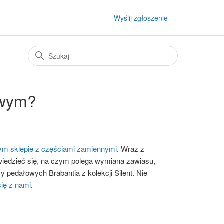
Wyślij zgłoszenie
owym?
ym sklepie z częściami zamiennymi
. Wraz z
wiedzieć się, na czym polega wymiana zawiasu,
oszy pedałowych
Brabantia
z kolekcji
Silent
. Nie
się z nami
.