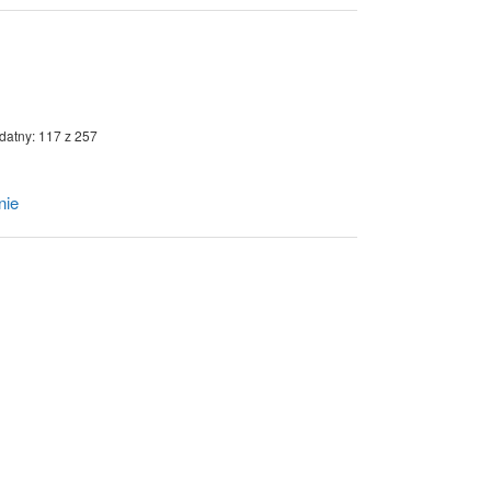
datny: 117 z 257
nie