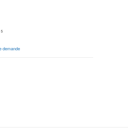
r 5
e demande