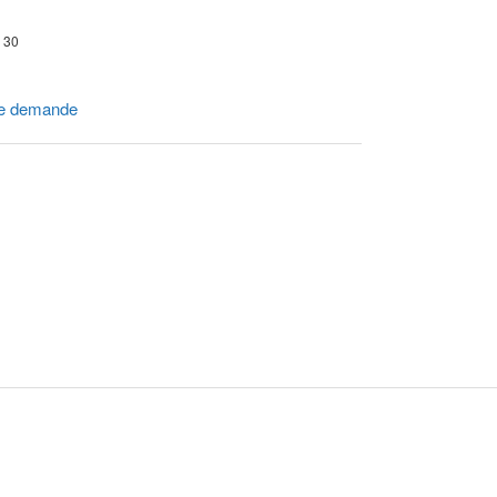
r 30
e demande