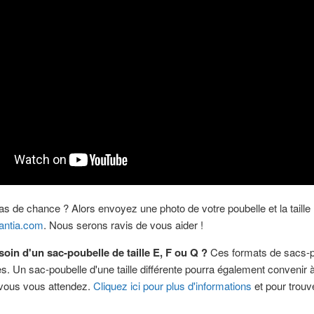
s de chance ? Alors envoyez une photo de votre poubelle et la taille
antia.com
. Nous serons ravis de vous aider !
oin d'un sac-poubelle de taille E, F ou Q ?
Ces formats de sacs-po
es. Un sac-poubelle d'une taille différente pourra également convenir à
 vous vous attendez.
Cliquez ici pour plus d'informations
et pour trouve