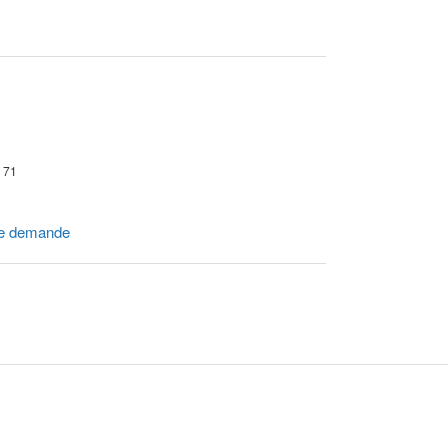
r 71
e demande