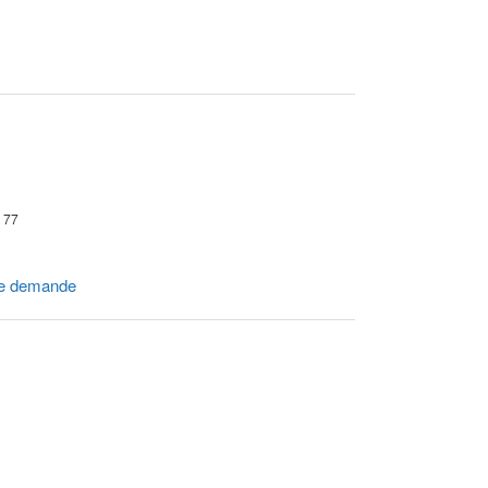
r 77
e demande