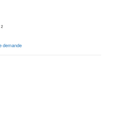
r 2
e demande