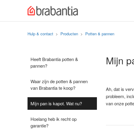
Hulp & contact
Producten
Potten & pannen
Mijn p
Heeft Brabantia potten &
pannen?
Waar zijn de potten & pannen
van Brabantia te koop?
Ah, dat is ver
probleem, incl
Mijn pan is kapot. Wat nu?
van onze pott
Hoelang heb ik recht op
garantie?