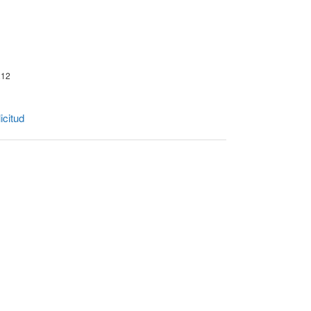
212
icitud