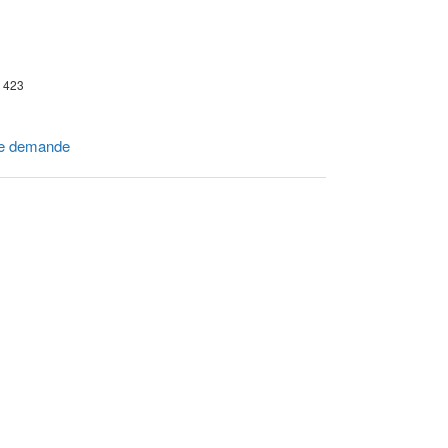
r 423
e demande