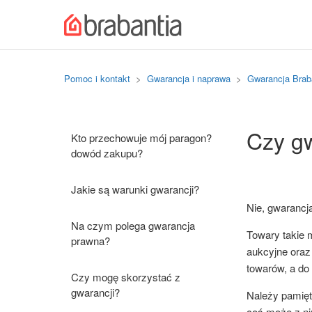
Pomoc i kontakt
Gwarancja i naprawa
Gwarancja Brab
Czy gw
Kto przechowuje mój paragon?
dowód zakupu?
Jakie są warunki gwarancji?
Nie, gwarancja
Na czym polega gwarancja
Towary takie 
prawna?
aukcyjne oraz
towarów, a do
Czy mogę skorzystać z
gwarancji?
Należy pamięta
coś może z ni