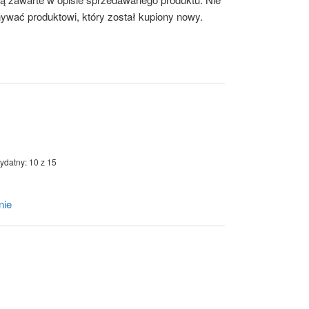
nywać produktowi, który został kupiony nowy.
ydatny: 10 z 15
nie