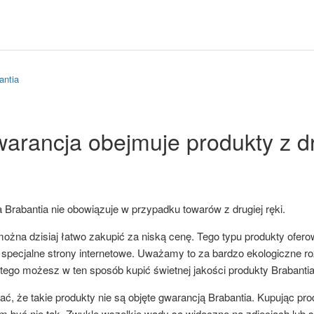
antia
arancja obejmuje produkty z dr
 Brabantia nie obowiązuje w przypadku towarów z drugiej ręki.
można dzisiaj łatwo zakupić za niską cenę. Tego typu produkty ofe
 specjalne strony internetowe. Uważamy to za bardzo ekologiczne ro
 tego możesz w ten sposób kupić świetnej jakości produkty Brabantia
ć, że takie produkty nie są objęte gwarancją Brabantia. Kupując pr
m być nie tak. Zwykle wszelkie wady są widoczne na zdjęciach lub 