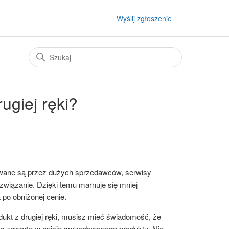
Wyślij zgłoszenie
ugiej ręki?
rowane są przez dużych sprzedawców, serwisy
związanie. Dzięki temu marnuje się mniej
 po obniżonej cenie.
odukt z drugiej ręki, musisz mieć świadomość, że
są zawarte w opisie sprzedawanego produktu. Nie