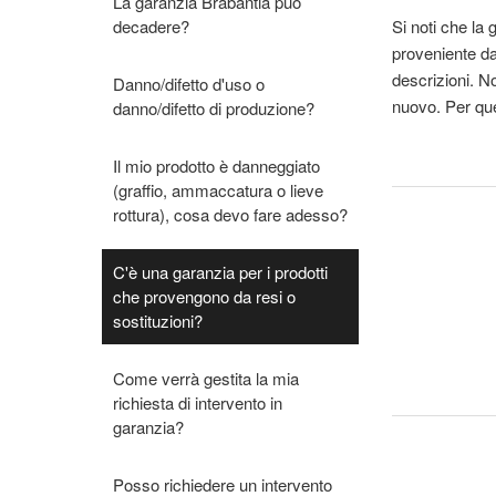
La garanzia Brabantia può
decadere?
Si noti che la
proveniente da
descrizioni. No
Danno/difetto d'uso o
nuovo. Per que
danno/difetto di produzione?
Il mio prodotto è danneggiato
(graffio, ammaccatura o lieve
rottura), cosa devo fare adesso?
C'è una garanzia per i prodotti
che provengono da resi o
sostituzioni?
Come verrà gestita la mia
richiesta di intervento in
garanzia?
Posso richiedere un intervento