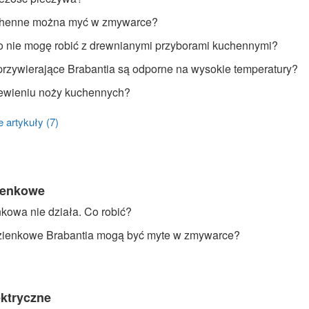
chenne można myć w zmywarce?
 nie mogę robić z drewnianymi przyborami kuchennymi?
przywierające Brabantia są odporne na wysokie temperatury?
zewieniu noży kuchennych?
 artykuły (7)
ienkowe
kowa nie działa. Co robić?
azienkowe Brabantia mogą być myte w zmywarce?
ektryczne