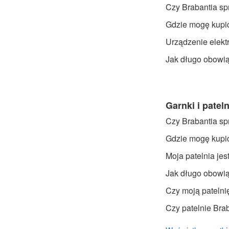
Czy Brabantia sp
Gdzie mogę kupić
Urządzenie elektr
Jak długo obowi
Garnki i pateln
Czy Brabantia spr
Gdzie mogę kupić 
Moja patelnia je
Jak długo obowi
Czy moją pateln
Czy patelnie Bra