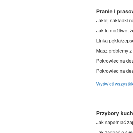
Pranie i pras
Jakiej nakładki 
Jak to możliwe, ż
Linka pękła/zeps
Masz problemy z 
Pokrowiec na des
Pokrowiec na de
Wyświetl wszystkie
Przybory kuch
Jak napełniać za
Jak zadbać o św