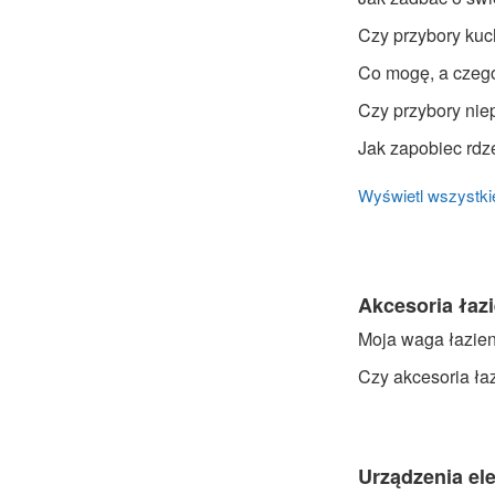
Czy przybory ku
Co mogę, a czego
Czy przybory nie
Jak zapobiec rd
Wyświetl wszystkie
Akcesoria łaz
Moja waga łazien
Czy akcesoria ł
Urządzenia el