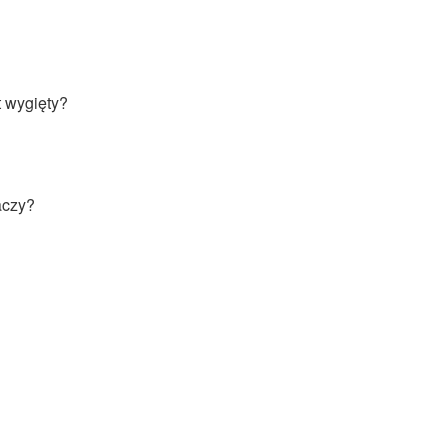
t wygięty?
aczy?