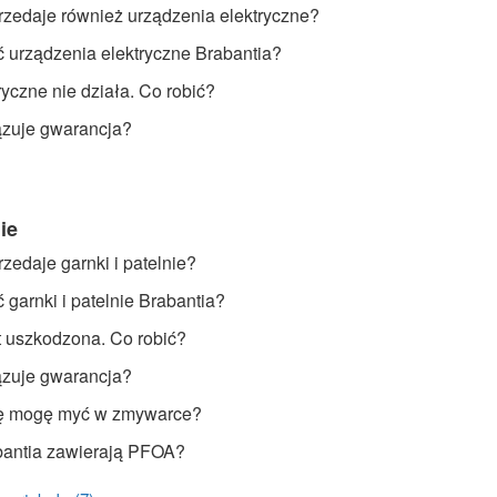
rzedaje również urządzenia elektryczne?
 urządzenia elektryczne Brabantia?
yczne nie działa. Co robić?
ązuje gwarancja?
ie
zedaje garnki i patelnie?
garnki i patelnie Brabantia?
st uszkodzona. Co robić?
ązuje gwarancja?
ię mogę myć w zmywarce?
bantia zawierają PFOA?