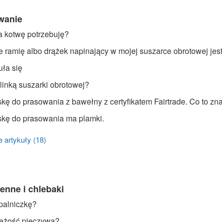
owanie
na kotwę potrzebuję?
e ramię albo drążek napinający w mojej suszarce obrotowej jes
uła się
linką suszarki obrotowej?
kę do prasowania z bawełny z certyfikatem Fairtrade. Co to zn
skę do prasowania ma plamki.
 artykuły (18)
enne i chlebaki
palniczkę?
ieżość pieczywa?